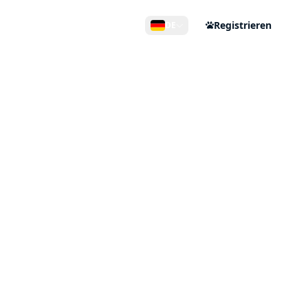
ntakt
Registrieren
DE
n
a Matera
ner Nähe