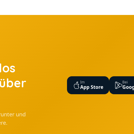
los
 über
Im
Bei
App Store
Goog
runter und
re.