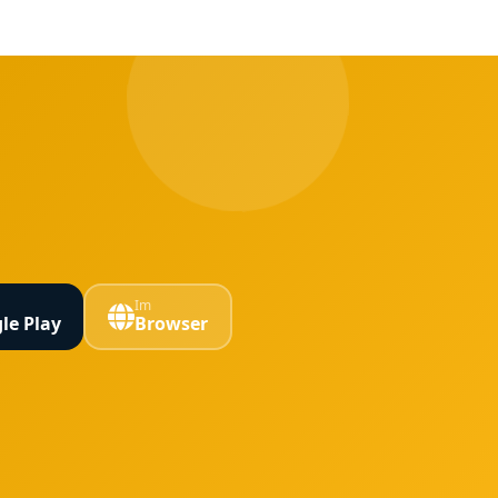
Im
le Play
Browser